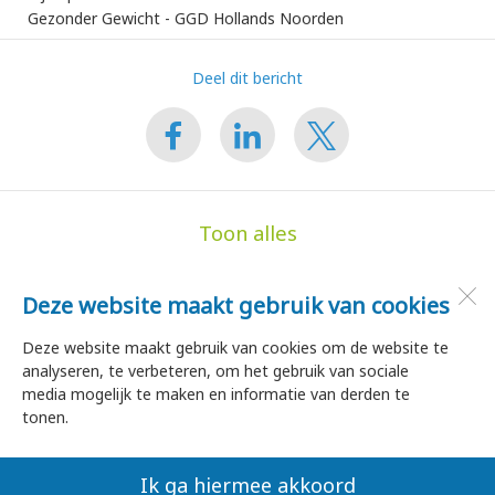
Gezonder Gewicht - GGD Hollands Noorden
Deel dit bericht
Toon alles
Deze website maakt gebruik van cookies
de Hoge Akker
Dorpsstraat 35
Deze website maakt gebruik van cookies om de website te
1747 HA
Tuitjenhorn
analyseren, te verbeteren, om het gebruik van sociale
media mogelijk te maken en informatie van derden te
tonen.
Open desktopversie
Ik ga hiermee akkoord
SdH Vormgeving |
Ziber DS4