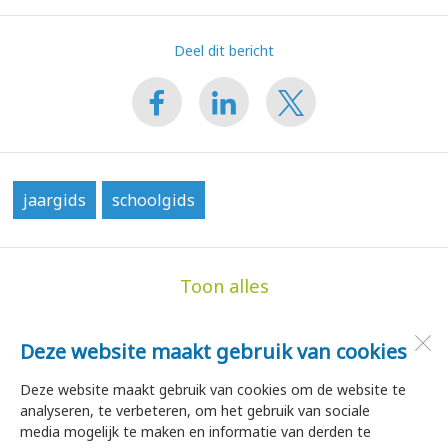
Deel dit bericht
jaargids
schoolgids
Toon alles
Deze website maakt gebruik van cookies
de Hoge Akker
Dorpsstraat 35
Deze website maakt gebruik van cookies om de website te
1747 HA
Tuitjenhorn
analyseren, te verbeteren, om het gebruik van sociale
media mogelijk te maken en informatie van derden te