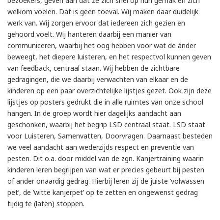
bezoekers, geven aan dat ze zich snel op hun gemak en zich
welkom voelen. Dat is geen toeval. Wij maken daar duidelijk
werk van. Wij zorgen ervoor dat iedereen zich gezien en
gehoord voelt. Wij hanteren daarbij een manier van
communiceren, waarbij het oog hebben voor wat de ánder
beweegt, het diepere luisteren, en het respectvol kunnen geven
van feedback, centraal staan. Wij hebben de zichtbare
gedragingen, die we daarbij verwachten van elkaar en de
kinderen op een paar overzichtelijke lijstjes gezet. Ook zijn deze
lijstjes op posters gedrukt die in alle ruimtes van onze school
hangen. In de groep wordt hier dagelijks aandacht aan
geschonken, waarbij het begrip LSD centraal staat. LSD staat
voor Luisteren, Samenvatten, Doorvragen. Daarnaast besteden
we veel aandacht aan wederzijds respect en preventie van
pesten. Dit o.a. door middel van de zgn. Kanjertraining waarin
kinderen leren begrijpen van wat er precies gebeurt bij pesten
of ander onaardig gedrag. Hierbij leren zij de juiste ‘volwassen
pet’, de ‘witte kanjerpet’ op te zetten en ongewenst gedrag
tijdig te (laten) stoppen.