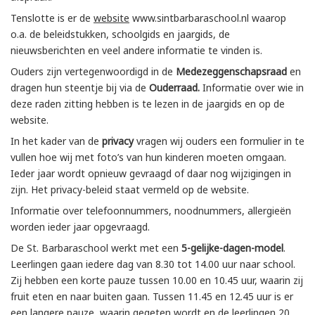
Tenslotte is er de
website
www.sintbarbaraschool.nl waarop
o.a. de beleidstukken, schoolgids en jaargids, de
nieuwsberichten en veel andere informatie te vinden is.
Ouders zijn vertegenwoordigd in de
Medezeggenschapsraad
en
dragen hun steentje bij via de
Ouderraad.
Informatie over wie in
deze raden zitting hebben is te lezen in de jaargids en op de
website.
In het kader van de
privacy
vragen wij ouders een formulier in te
vullen hoe wij met foto’s van hun kinderen moeten omgaan.
Ieder jaar wordt opnieuw gevraagd of daar nog wijzigingen in
zijn. Het privacy-beleid staat vermeld op de website.
Informatie over telefoonnummers, noodnummers, allergieën
worden ieder jaar opgevraagd.
De St. Barbaraschool werkt met een
5-gelijke-dagen-model
.
Leerlingen gaan iedere dag van 8.30 tot 14.00 uur naar school.
Zij hebben een korte pauze tussen 10.00 en 10.45 uur, waarin zij
fruit eten en naar buiten gaan. Tussen 11.45 en 12.45 uur is er
een langere pauze, waarin gegeten wordt en de leerlingen 20