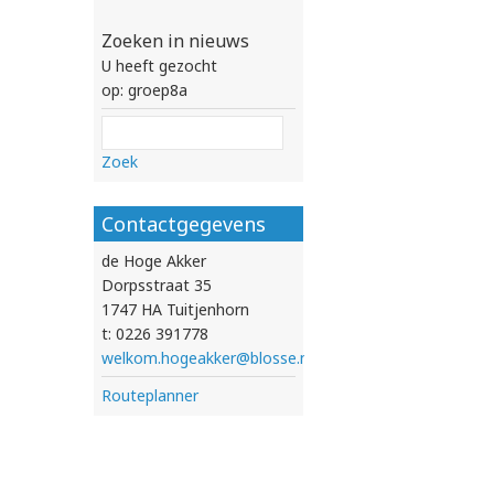
Zoeken in nieuws
U heeft gezocht
op: groep8a
Zoek
Contactgegevens
de Hoge Akker
Dorpsstraat 35
1747 HA Tuitjenhorn
t: 0226 391778
welkom.hogeakker@blosse.nl
Routeplanner