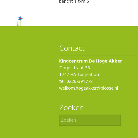
bericht 1 t/m 5
Contact
Kindcentrum De Hoge Akker
Dorpsstraat 35
1747 HA Tuitjenhorn
tel. 0226-391778
welkom.hogeakker@blosse.nl
Zoeken