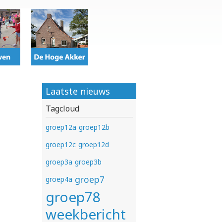
Laatste nieuws
Tagcloud
groep12a
groep12b
groep12c
groep12d
groep3a
groep3b
groep7
groep4a
groep78
weekbericht