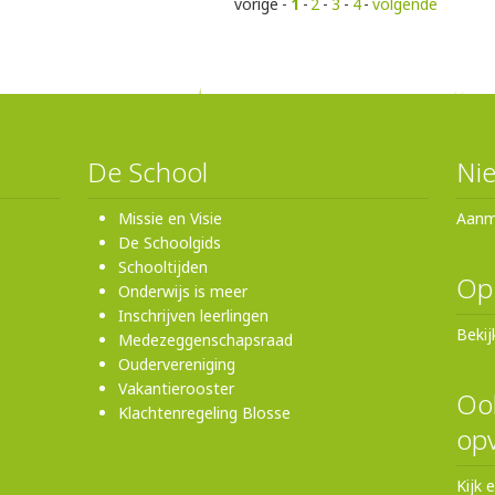
vorige
-
1
-
2
-
3
-
4
-
volgende
De School
Nie
Missie en Visie
Aanm
De Schoolgids
Schooltijden
Op
Onderwijs is meer
Inschrijven leerlingen
Bekij
Medezeggenschapsraad
Oudervereniging
Vakantierooster
Ook
Klachtenregeling Blosse
opv
Kijk 