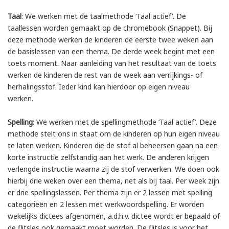
Taal
: We werken met de taalmethode ‘Taal actief’. De
taallessen worden gemaakt op de chromebook (Snappet). Bij
deze methode werken de kinderen de eerste twee weken aan
de basislessen van een thema. De derde week begint met een
toets moment. Naar aanleiding van het resultaat van de toets
werken de kinderen de rest van de week aan verrijkings- of
herhalingsstof. Ieder kind kan hierdoor op eigen niveau
werken.
Spelling
: We werken met de spellingmethode ‘Taal actief’. Deze
methode stelt ons in staat om de kinderen op hun eigen niveau
te laten werken. Kinderen die de stof al beheersen gaan na een
korte instructie zelfstandig aan het werk. De anderen krijgen
verlengde instructie waarna zij de stof verwerken. We doen ook
hierbij drie weken over een thema, net als bij taal. Per week zijn
er drie spellingslessen. Per thema zijn er 2 lessen met spelling
categorieën en 2 lessen met werkwoordspelling. Er worden
wekelijks dictees afgenomen, a.d.h.v. dictee wordt er bepaald of
de flitsles ook gemaakt moet worden. De flitsles is voor het