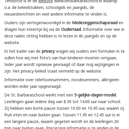
Tenslotte is er de
website
www.sintbarbaraschool.nl waarop
o.a. de beleidstukken, schoolgids en jaargids, de
nieuwsberichten en veel andere informatie te vinden is.
Ouders zijn vertegenwoordigd in de
Medezeggenschapsraad
en
dragen hun steentje bij via de
Ouderraad.
Informatie over wie in
deze raden zitting hebben is te lezen in de jaargids en op de
website.
In het kader van de
privacy
vragen wij ouders een formulier in te
vullen hoe wij met foto’s van hun kinderen moeten omgaan.
Ieder jaar wordt opnieuw gevraagd of daar nog wijzigingen in
zijn. Het privacy-beleid staat vermeld op de website.
Informatie over telefoonnummers, noodnummers, allergieën
worden ieder jaar opgevraagd.
De St. Barbaraschool werkt met een
5-gelijke-dagen-model
.
Leerlingen gaan iedere dag van 8.30 tot 14.00 uur naar school.
Zij hebben een korte pauze tussen 10.00 en 10.45 uur, waarin zij
fruit eten en naar buiten gaan. Tussen 11.45 en 12.45 uur is er
een langere pauze, waarin gegeten wordt en de leerlingen 20
min naar buiten gaan. Preciezere informatie is te vinden in de