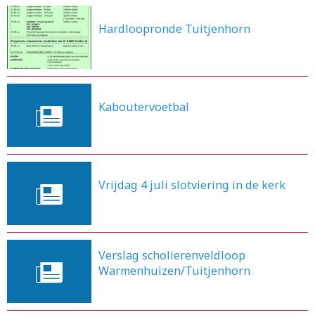
Hardloopronde Tuitjenhorn
26-8-2014
Kaboutervoetbal
19-8-2014
Vrijdag 4 juli slotviering in de kerk
30-6-2014
Verslag scholierenveldloop
Warmenhuizen/Tuitjenhorn
10-4-2014