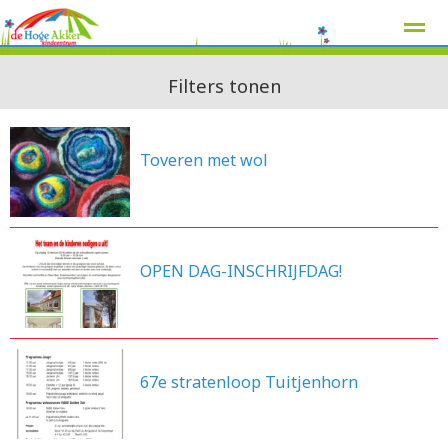
Filters tonen
Toveren met wol
Home
Zoeken
Nieuws
Agenda
Pag
15-11-2017
OPEN DAG-INSCHRIJFDAG!
26-1-2016
67e stratenloop Tuitjenhorn
18-8-2015